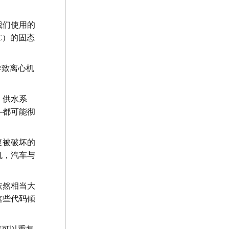
我们使用的
LC）的固态
导致离心机
，供水系
—都可能彻
复被破坏的
机，汽车与
依然相当大
这些代码倾