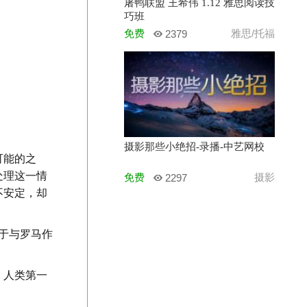
屠鸭联盟 王希伟 1.12 雅思阅读技
巧班
免费
雅思/托福
2379
摄影那些小绝招-录播-中艺网校
可能的之
处理这一情
免费
摄影
2297
不安定，却
于与罗马作
。人类第一