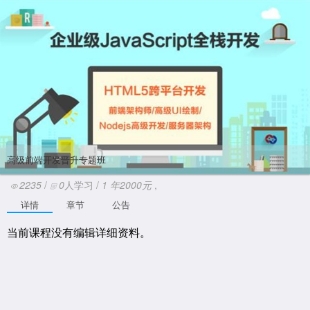
高级前端开发晋升专题班
2235
/
0
人学习 /
1
年
2000元
,
详情
章节
公告
当前课程没有编辑详细资料。